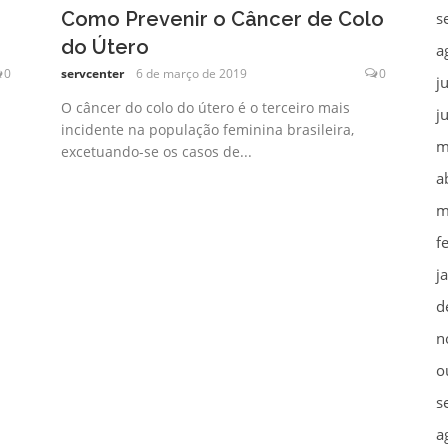
Como Prevenir o Câncer de Colo
s
do Útero
a
0
servcenter
6 de março de 2019
0
j
O câncer do colo do útero é o terceiro mais
j
incidente na população feminina brasileira,
m
excetuando-se os casos de...
a
m
f
j
d
n
o
s
a