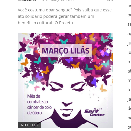
n
Você costuma doar sangue? Pois saiba que esse
o
ato solidário poderá gerar também um
benefício cultural. O Projeto...
s
a
j
j
m
a
m
f
j
d
n
NOTÍCIAS
o