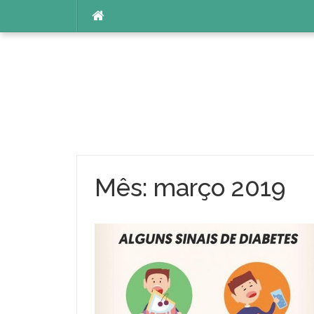
Pular
para
o
conteúdo
Mês:
março 2019