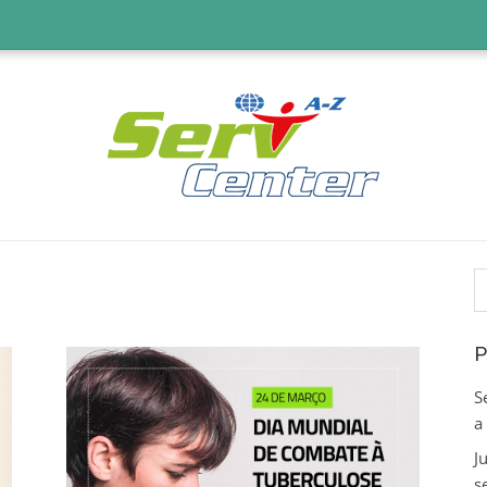
P
p
P
S
a
J
s