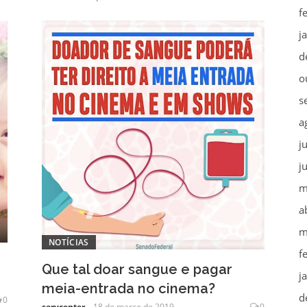
f
j
d
o
s
a
j
j
m
a
m
NOTÍCIAS
f
Que tal doar sangue e pagar
j
meia-entrada no cinema?
d
0
servcenter
18 de março de 2019
0