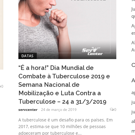
J
q
A
e
A
A
DATAS
C
“É a hora!” Dia Mundial de
Combate à Tuberculose 2019 e
A
Semana Nacional de
0
a
Mobilização e Luta Contra a
Tuberculose – 24 a 31/3/2019
j
servcenter
24 de março de 2019
0
j
A tuberculose é um desafio para os países. Em
a
2017, estima-se que 10 milhões de pessoas
m
adoeceram por tuberculose e...