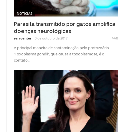
NOTÍCIAS
Parasita transmitido por gatos amplifica
doenças neurológicas
servcenter
3 de outubro de 2017
0
A principal maneira de contaminação pelo protozoário
'Toxoplasma gondii', que causa a toxoplasmose, é o
contato...