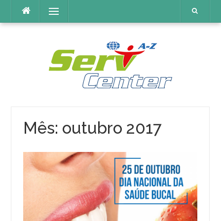
Pular
Menu
para
o
conteúdo
Mês:
outubro 2017