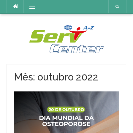
Pular
Menu
para
o
conteúdo
Mês:
outubro 2022